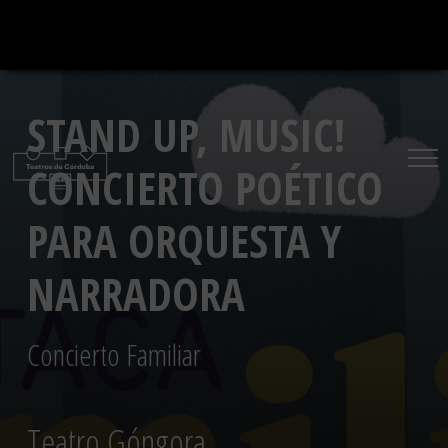
Saltar
al
contenido
STAND UP, MUSIC!
CONCIERTO POÉTICO
PARA ORQUESTA Y
NARRADORA
Concierto Familiar
Teatro Góngora