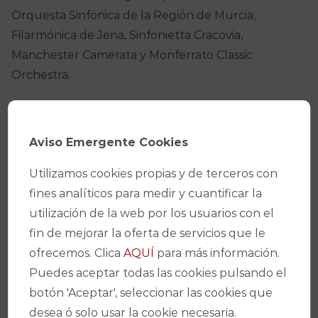
Orquesta Sinfónica de la Región de Murcia,
Filarmónica de Jena, Sinfonietta Cracovia,
Manchester Camerata y Monferrato Classic
Orchestra.
También ha dirigido orquestas como la Orquesta de
la Radio de Frankfurt, Sinfónica de Hamburgo,
Aviso Emergente Cookies
Filarmónica de Holanda, BBC Philharmonic y
Orquesta de la Tonhalle de Zürich como director
Utilizamos cookies propias y de terceros con
asistente y en clases magistrales con directores de la
fines analíticos para medir y cuantificar la
talla de David Zinman, Manfred Honeck, Juanjo
utilización de la web por los usuarios con el
Mena, Sir Mark Elder, Ivor Bolton y Daniele Gatti.
fin de mejorar la oferta de servicios que le
ofrecemos. Clica
AQUÍ
para más información.
Esta es la tercera vez que vuelve a la Orquesta de
Puedes aceptar todas las cookies pulsando el
Córdoba como director invitado, orquesta a la que
botón 'Aceptar', seleccionar las cookies que
le tiene un especial cariño ya que fue la primera
desea ó solo usar la cookie necesaria.