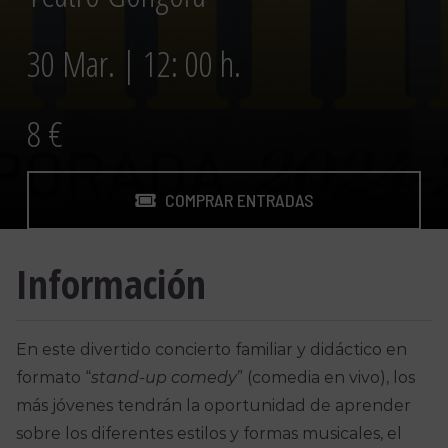
30 Mar. | 12: 00 h.
8 €
COMPRAR ENTRADAS
Información
En este divertido concierto familiar y didáctico en
formato “
stand-up comedy
” (comedia en vivo), los
más jóvenes tendrán la oportunidad de aprender
sobre los diferentes estilos y formas musicales, el