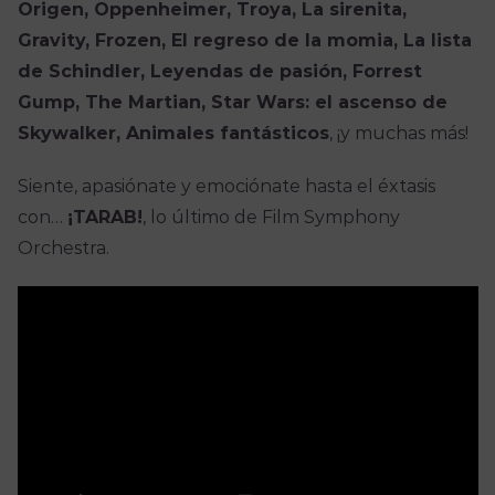
Origen, Oppenheimer, Troya, La sirenita,
Gravity, Frozen, El regreso de la momia, La lista
de Schindler, Leyendas de pasión, Forrest
Gump, The Martian, Star Wars: el ascenso de
Skywalker, Animales fantásticos
, ¡y muchas más!
Siente, apasiónate y emociónate hasta el éxtasis
con…
¡TARAB!
, lo último de Film Symphony
Orchestra.