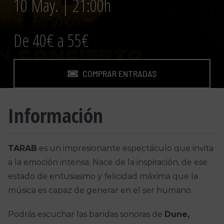
10 May. | 21:00h
De 40€ a 55€
COMPRAR ENTRADAS
Información
TARAB
es un impresionante espectáculo que invita
a la emoción intensa. Nace de la inspiración, de ese
estado de entusiasmo y felicidad máxima que la
música es capaz de generar en el ser humano.
Podrás escuchar las bandas sonoras de
Dune,