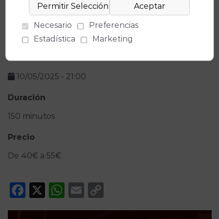
Teatro
Teatro de la Axerquía
Necesario
Preferencias
(
Medidas de seguridad
)
Estadística
Marketing
Fecha(s)
10/05/2025
-
21:00
Duración
150 minutos
Precio
De 40€ a 55€
Facebook
X
WhatsApp
Email
Copy
Link