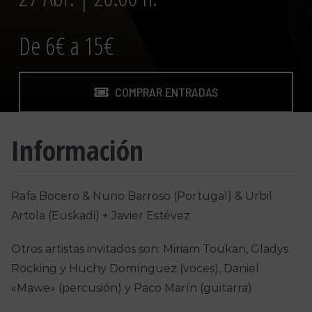
De 6€ a 15€
COMPRAR ENTRADAS
Información
Rafa Bocero & Nuno Barroso (Portugal) & Urbil
Artola (Euskadi) + Javier Estévez
Otros artistas invitados son: Miriam Toukan, Gladys
Rocking y Huchy Domínguez (voces), Daniel
«Mawe» (percusión) y Paco Marín (guitarra)