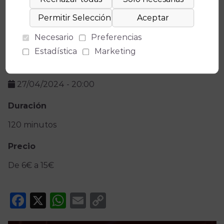
Teatro
Necesario
Preferencias
Gran Teatro
Estadística
Marketing
Fecha(s)
27/04/2024
-
20:00
Duración
120 minutos
Precio
De 6€ a 15€
Facebook
X
WhatsApp
Email
Copy
Link