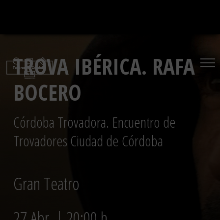
Saltar
al
contenido
TROVA IBÉRICA. RAFA
BOCERO
Córdoba Trovadora. Encuentro de
Trovadores Ciudad de Córdoba
Gran Teatro
27 Abr. | 20:00 h.