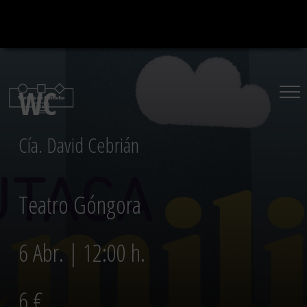
Saltar
al
contenido
WC
Cía. David Cebrián
Teatro Góngora
6 Abr. | 12:00 h.
6 €