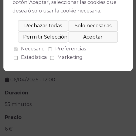
botón 'Aceptar', seleccionar las cookies que
Ficha técnica
desea ó solo usar la cookie necesaria.
Teatro
Necesario
Preferencias
Teatro Góngora
Estadística
Marketing
Fecha(s)
06/04/2025
-
12:00
Duración
55 minutos
Precio
6 €