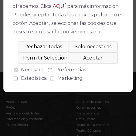
ofrecemos. Clica
AQUÍ
para más información.
Espectáculos relacionados
Puedes aceptar todas las cookies pulsando el
No se ha encontrado un evento relacionado.
botón 'Aceptar', seleccionar las cookies que
desea ó solo usar la cookie necesaria.
Necesario
Preferencias
Estadística
Marketing
INFORMACIÓN
EL IMAE
Accesibilidad
Alquiler de espacios
FAQ’s
Quiénes somos
Venta de localidades
Transparencia
Información y contacto
Gran Teatro
Punto Violeta
Teatro de la Axerquía
Teatro Góngora