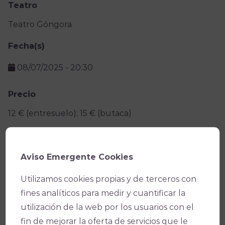
Teatro
Teatro Góngora
Fecha(s)
08/07/2025
-
20:30
Precio
12 € (entresuelo); 15 € (butaca)
Facebook
X
WhatsApp
Email
Copy
Aviso Emergente Cookies
Link
Utilizamos cookies propias y de terceros con
fines analíticos para medir y cuantificar la
utilización de la web por los usuarios con el
fin de mejorar la oferta de servicios que le