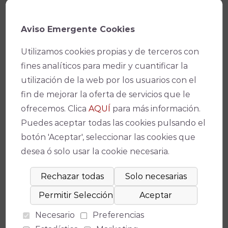
El
45 Festival de la Guitarra de Córdoba
se
Aviso Emergente Cookies
celebra del 1 al 11 de julio en el Gran Teatro de
Córdoba, el Teatro Góngora, el Teatro de la
Utilizamos cookies propias y de terceros con
Axerquía y el Patio de los Naranjos de la
fines analíticos para medir y cuantificar la
Mezquita-Catedral, entre otros espacios de la
utilización de la web por los usuarios con el
ciudad.
fin de mejorar la oferta de servicios que le
ofrecemos. Clica
AQUÍ
para más información.
Facebook
X
WhatsApp
Email
Copy
Puedes aceptar todas las cookies pulsando el
Link
botón 'Aceptar', seleccionar las cookies que
desea ó solo usar la cookie necesaria.
¡No te pierdas nada!
Necesario
Preferencias