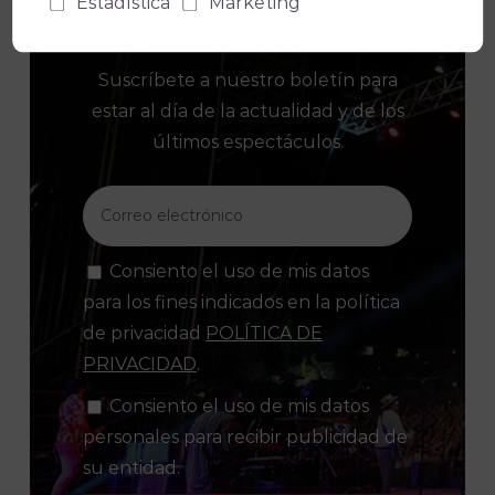
Estadística
Marketing
Suscríbete a nuestro boletín para
estar al día de la actualidad y de los
últimos espectáculos.
Consiento el uso de mis datos
para los fines indicados en la política
de privacidad
POLÍTICA DE
PRIVACIDAD
.
Consiento el uso de mis datos
personales para recibir publicidad de
su entidad.