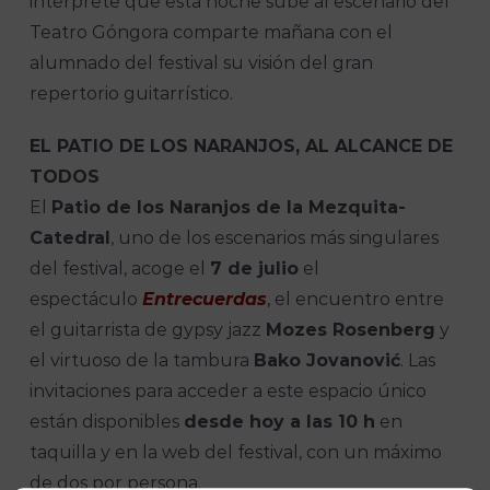
intérprete que esta noche sube al escenario del
Teatro Góngora comparte mañana con el
alumnado del festival su visión del gran
repertorio guitarrístico.
EL PATIO DE LOS NARANJOS, AL ALCANCE DE
TODOS
El
Patio de los Naranjos de la Mezquita-
Catedral
, uno de los escenarios más singulares
del festival, acoge el
7 de julio
el
espectáculo
Entrecuerdas
,
el encuentro entre
el guitarrista de gypsy jazz
Mozes Rosenberg
y
el virtuoso de la tambura
Bako Jovanović
. Las
invitaciones para acceder a este espacio único
están disponibles
desde hoy a las 10 h
en
taquilla y en la web del festival, con un máximo
de dos por persona.