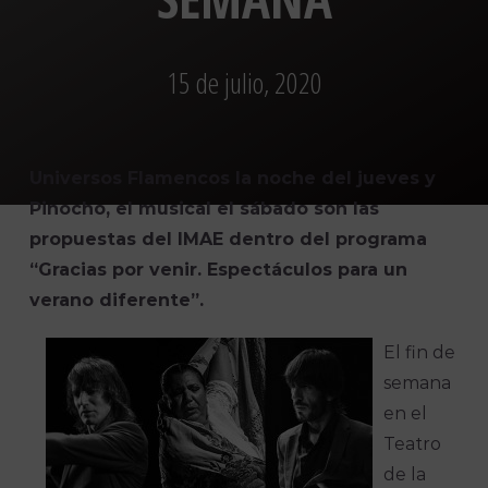
15 de julio, 2020
Universos Flamencos la noche del jueves y
Pinocho, el musical el sábado son las
propuestas del IMAE dentro del programa
“Gracias por venir. Espectáculos para un
verano diferente”.
El fin de
semana
en el
Teatro
de la