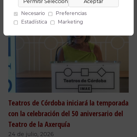
Entradas Recientes
Necesario
Preferencias
Estadística
Marketing
Teatros de Córdoba iniciará la temporada
con la celebración del 50 aniversario del
Teatro de la Axerquía
24 de julio, 2026