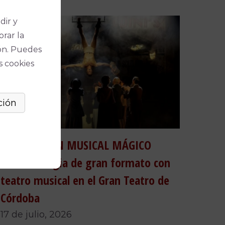
dir y
orar la
ón. Puedes
s cookies
HOUDINI, UN MUSICAL MÁGICO
reunirá magia de gran formato con
teatro musical en el Gran Teatro de
Córdoba
17 de julio, 2026