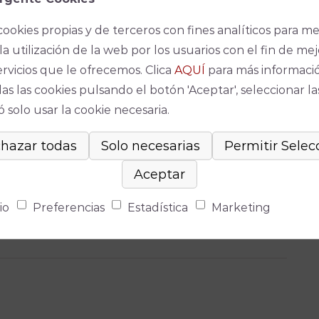
je al poeta. “Gala contra Gala”, muestra a una
cookies propias y de terceros con fines analíticos para me
 creativo que recibe el encargo de escribir una
la utilización de la web por los usuarios con el fin de mej
la. “El primer problema con el que se encuentra la
ervicios que le ofrecemos. Clica
AQUÍ
para más informaci
ta ha ejercido sobre ella”, ha indicado Esteban.
as las cookies pulsando el botón 'Aceptar', seleccionar la
tural de Antonio Gala que se celebra en la ciudad
 solo usar la cookie necesaria.
undir la obra y la figura del escritor cordobés. Así,
 que “estamos muy contentos de participar,
 institucional absoluta y todos hemos coincidido
varse a cabo y estrenarse en el Teatro Góngora”.
io
Preferencias
Estadística
Marketing