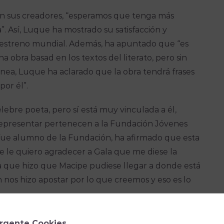
ún sus creadores, “esperamos que tenga más
. Así, Luque ha mostrado su satisfacción y
 estreno mundial. Además, ha apuntado que “es
 obra basad en los textos del literato, pero sin
ínea, Luque ha aclarado que la obra tendrá frases
 por él”.
élebre poeta, pero sí está muy vinculada a él,
a representar pertenecen a la Fundación Jóvenes
 fue alumno de la Fundación, ha afirmado que esta
ue le quiero agradecer a Gala que me diese la
a que hizo que Macipe pudiese llegar a donde está
 nos hizo apostar por lo que creemos y eso es lo
ue los autores han querido representar en la
rgente Cookies