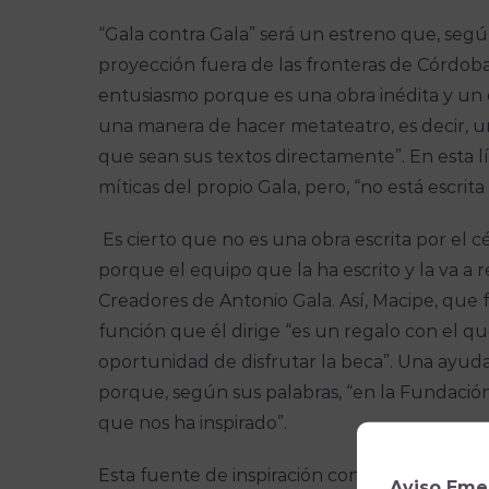
“Gala contra Gala” será un estreno que, seg
proyección fuera de las fronteras de Córdoba”
entusiasmo porque es una obra inédita y un
una manera de hacer metateatro, es decir, una
que sean sus textos directamente”. En esta l
míticas del propio Gala, pero, “no está escrita
Es cierto que no es una obra escrita por el c
porque el equipo que la ha escrito y la va 
Creadores de Antonio Gala. Así, Macipe, que
función que él dirige “es un regalo con el q
oportunidad de disfrutar la beca”. Una ayud
porque, según sus palabras, “en la Fundación
que nos ha inspirado”.
Esta fuente de inspiración constante es lo q
Aviso Eme