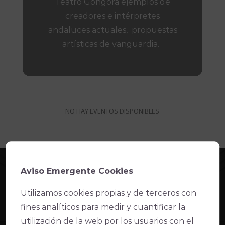
Teatro Góngora ejemplos de
creadores e intérpretes
andaluces actuales, propuestas
artísticas de vanguardia.
NO HAY EVENTOS DISPONIBLES
INFORMACIÓN
EL IMAE
Aviso Emergente Cookies
Utilizamos cookies propias y de terceros con
Accesibilidad
Alquiler de espacios
fines analíticos para medir y cuantificar la
FAQ’s
Quiénes somos
Venta de localidades
Transparencia
utilización de la web por los usuarios con el