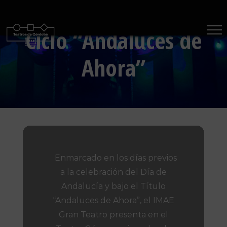
Saltar
al
Ciclo “Andaluces de
contenido
Ahora”
Enmarcado en los días previos
a la celebración del Día de
Andalucía y bajo el Título
“Andaluces de Ahora”, el IMAE
Gran Teatro presenta en el