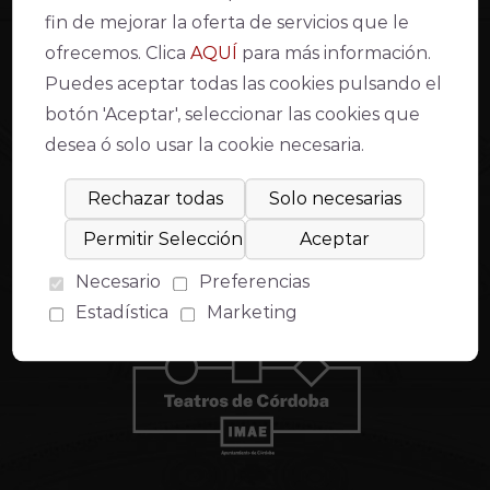
Información y contacto
Gran Teatro
fin de mejorar la oferta de servicios que le
Punto Violeta
Teatro de la Axerquía
Teatro Góngora
ofrecemos. Clica
AQUÍ
para más información.
Apoya al Teatro
Puedes aceptar todas las cookies pulsando el
AVISO LEGAL
botón 'Aceptar', seleccionar las cookies que
desea ó solo usar la cookie necesaria.
Declaración de accesibilidad web
Condiciones de venta y acceso
Aviso Legal
Política de Privacidad
Política de cookies
Compromiso con la protección de datos personales
Necesario
Preferencias
Inventario de actividades de tratamiento
Estadística
Marketing
Modo lectura fácil