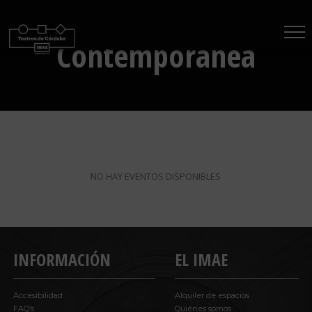
Saltar
al
Contemporánea
contenido
NO HAY EVENTOS DISPONIBLES
INFORMACIÓN
EL IMAE
Accesibilidad
Alquiler de espacios
FAQ’s
Quiénes somos