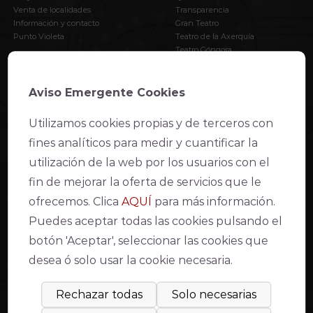
Venta de localidades
Transparencia
Información y contacto
Gran Teatro
Punto Violeta
Teatro de la Axerquía
Teatro Góngora
Apoya al Teatro
AVISO LEGAL
Aviso Emergente Cookies
Utilizamos cookies propias y de terceros con
Declaración de accesibilidad web
fines analíticos para medir y cuantificar la
Condiciones de venta y acceso
Aviso Legal
utilización de la web por los usuarios con el
Política de Privacidad
fin de mejorar la oferta de servicios que le
Política de cookies
Compromiso con la protección de datos personales
ofrecemos. Clica
AQUÍ
para más información.
Inventario de actividades de tratamiento
Puedes aceptar todas las cookies pulsando el
Modo lectura fácil
botón 'Aceptar', seleccionar las cookies que
desea ó solo usar la cookie necesaria.