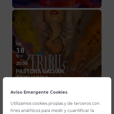
MIE
18
NOV
20:00
PASTORA GALVÁN.
TRIBUSSSH!
Teatro Góngora
Aviso Emergente Cookies
Utilizamos cookies propias y de terceros con
fines analíticos para medir y cuantificar la