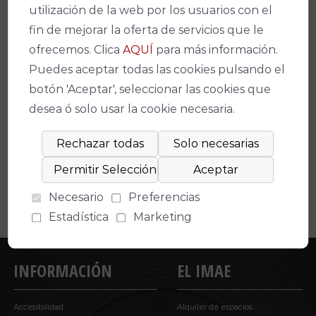
utilización de la web por los usuarios con el
fin de mejorar la oferta de servicios que le
SAB
21
ofrecemos. Clica
AQUÍ
para más información.
Puedes aceptar todas las cookies pulsando el
NOV
botón 'Aceptar', seleccionar las cookies que
20:00
desea ó solo usar la cookie necesaria.
BALLET FLAMENCO DE
ANDALUCÍA
FLAMENCO PATRIMONIO
Gran Teatro
Necesario
Preferencias
Estadística
Marketing
INFORMACIÓN
EL IMAE
Accesibilidad
Alquiler de espacios