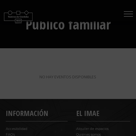
Saltar
al
Público familiar
contenido
NO HAY EVENTOS DISPONIBLES
INFORMACIÓN
EL IMAE
Accesibilidad
Alquiler de espacios
FAQ’s
Quiénes somos