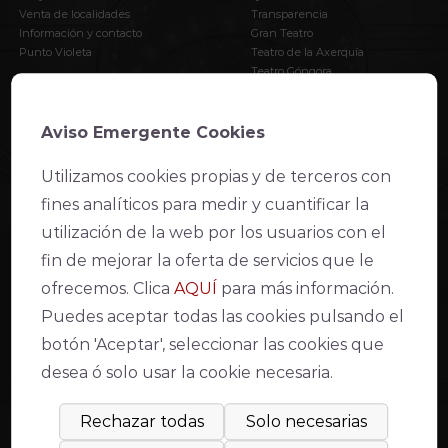
Venta de localidades
Transparencia
Información y contacto
Gran Teatro
Punto Violeta
Teatro de la Axerquía
Teatro Góngora
Apoya al Teatro
AVISO LEGAL
Aviso Emergente Cookies
Utilizamos cookies propias y de terceros con
Declaración de accesibilidad web
fines analíticos para medir y cuantificar la
Condiciones de venta y acceso
Aviso Legal
utilización de la web por los usuarios con el
Política de Privacidad
fin de mejorar la oferta de servicios que le
Política de cookies
Compromiso con la protección de datos personales
ofrecemos. Clica
AQUÍ
para más información.
Inventario de actividades de tratamiento
Puedes aceptar todas las cookies pulsando el
Modo lectura fácil
botón 'Aceptar', seleccionar las cookies que
desea ó solo usar la cookie necesaria.