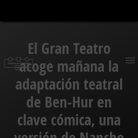
Saltar
al
contenido
El Gran Teatro
acoge mañana la
adaptación teatral
de Ben-Hur en
clave cómica, una
versión de Nancho