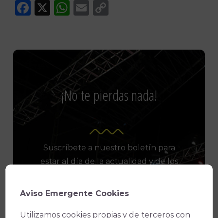
Facebook
X
WhatsApp
Email
Copy
Link
¡No te pierdas nada!
Suscríbete a nuestro boletín para
estar al día de la actualidad y de los
últimos espectáculos.
Aviso Emergente Cookies
Utilizamos cookies propias y de terceros con