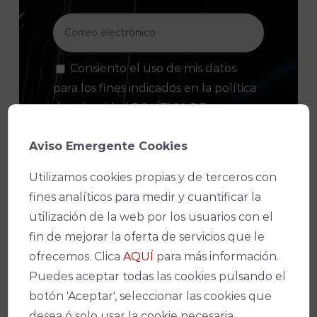
Consiento el uso de mis datos
para los fines indicados en la política
de privacidad
POLÍTICA DE
PRIVACIDAD
.
Aviso Emergente Cookies
Consiento el uso de mis datos
personales para recibir publicidad de
Utilizamos cookies propias y de terceros con
su entidad.
fines analíticos para medir y cuantificar la
utilización de la web por los usuarios con el
fin de mejorar la oferta de servicios que le
ofrecemos. Clica
AQUÍ
para más información.
Puedes aceptar todas las cookies pulsando el
botón 'Aceptar', seleccionar las cookies que
desea ó solo usar la cookie necesaria.