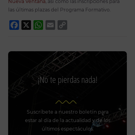
Nueva Ventana
, así como las inscripciones para
las últimas plazas del Programa Formativo.
Facebook
X
WhatsApp
Email
Copy
Link
¡No te pierdas nada!
Suscríbete a nuestro boletín para
estar al día de la actualidad y de los
últimos espectáculos.