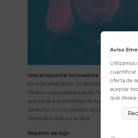
Aviso Eme
Utilizamos 
cuantificar 
Una propuesta innovadora
oferta de s
En esta adaptación, el director Vicente Car
aceptar tod
ofrecer una experiencia de “cine en directo,
que desea ó
acercarse a la intimidad de los personajes y 
conectar con un público acostumbrado a la na
dimensión única a la obra.
Reparto de lujo