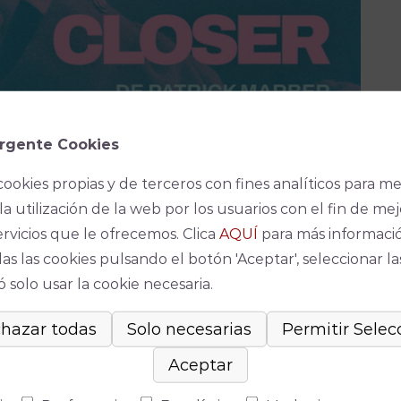
rgente Cookies
cookies propias y de terceros con fines analíticos para me
la utilización de la web por los usuarios con el fin de mej
ervicios que le ofrecemos. Clica
AQUÍ
para más informaci
los Luque incorpora una cámara en escena para
as las cookies pulsando el botón 'Aceptar', seleccionar la
” con planos de detalle que permiten al espectador
 solo usar la cookie necesaria.
explorar sus verdades ocultas. Esta técnica busca
rrativa visual de la era digital, brindando una