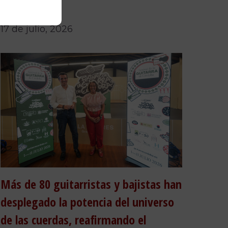
Córdoba
17 de julio, 2026
Más de 80 guitarristas y bajistas han
desplegado la potencia del universo
de las cuerdas, reafirmando el