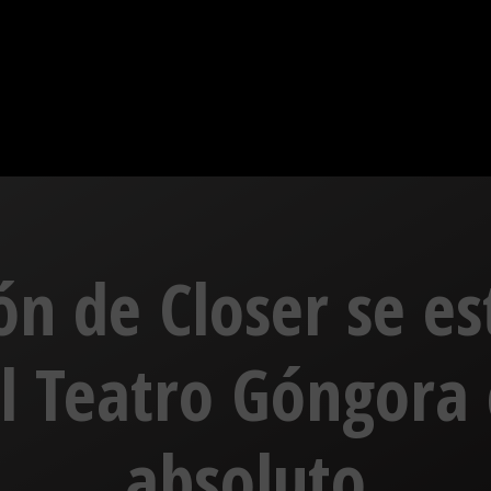
ón de Closer se es
el Teatro Góngora 
absoluto