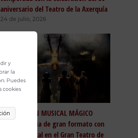
aniversario del Teatro de la Axerquía
24 de julio, 2026
dir y
orar la
ón. Puedes
s cookies
HOUDINI, UN MUSICAL MÁGICO
reunirá magia de gran formato con
teatro musical en el Gran Teatro de