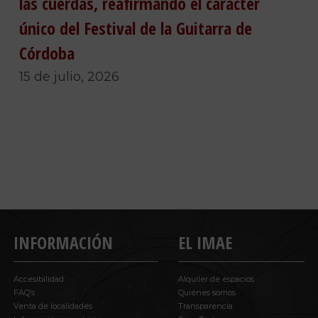
las cuerdas, reafirmando el carácter
único del Festival de la Guitarra de
Córdoba
15 de julio, 2026
INFORMACIÓN
EL IMAE
Accesibilidad
Alquiler de espacios
FAQ’s
Quiénes somos
Venta de localidades
Transparencia