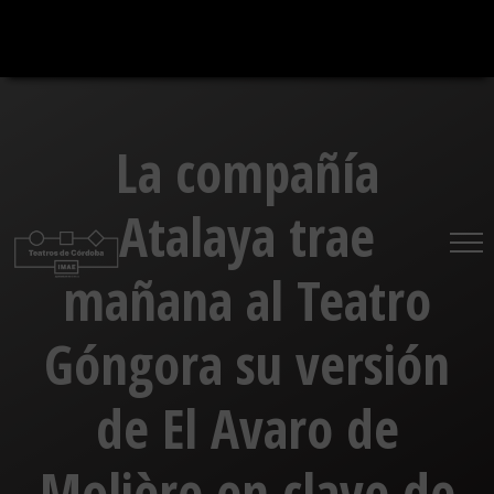
Saltar
al
contenido
La compañía
Atalaya trae
mañana al Teatro
Góngora su versión
de El Avaro de
Molière en clave de