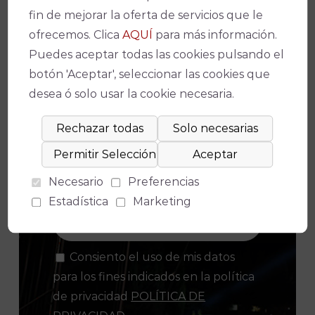
fin de mejorar la oferta de servicios que le
ofrecemos. Clica
AQUÍ
para más información.
¡No te pierdas nada!
Puedes aceptar todas las cookies pulsando el
botón 'Aceptar', seleccionar las cookies que
desea ó solo usar la cookie necesaria.
Suscríbete a nuestro boletín para
estar al día de la actualidad y de los
últimos espectáculos.
Necesario
Preferencias
Estadística
Marketing
Consiento el uso de mis datos
para los fines indicados en la política
de privacidad
POLÍTICA DE