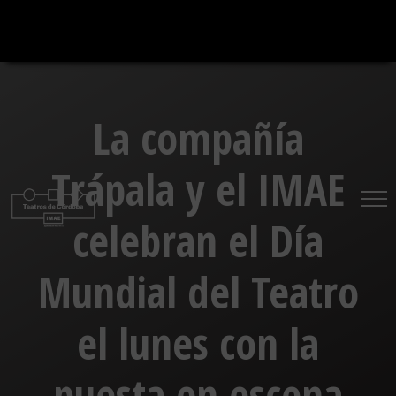
Saltar
al
contenido
La compañía
Trápala y el IMAE
celebran el Día
Mundial del Teatro
el lunes con la
puesta en escena