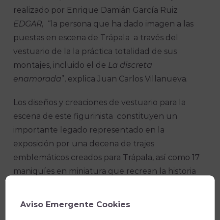
realizado por Enrique Damián García Ruiz
EDGAR,
“la persona que ha dado imagen a las
puestas en escena de Trápala a través del
vestuario de la la práctica totalidad de sus
montajes, incluido el de
La discreta
enamorada
”, explica Juan Carlos Villanueva.
Los diseños y creaciones de vestuario para la
escena de este figurinista constituyen un
importante legado representado en la
exposición por una decena de trajes
emblemáticos creados para Trápala, así como 17
maniquíes en miniatura que recrean la historia
de la indumentaria a través de los grandes
personajes femeninos del teatro.
Aviso Emergente Cookies