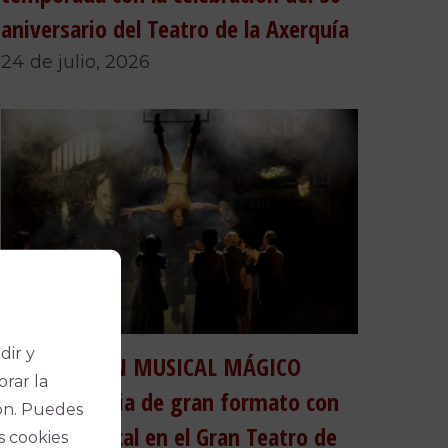
aniversario del Teatro de la Axerquía
24 de julio, 2026
dir y
HOUDINI, UN MUSICAL MÁGICO
orar la
reunirá magia de gran formato con
ón. Puedes
teatro musical en el Gran Teatro de
s cookies