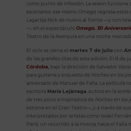
como punto de inflexión. La sesión funciona 
escenarios: ese mismo
Omega
regresa estos d
Lagartija Nick de nuevo al frente —y con Isr
—, en el espectáculo
Omega. 30 Aniversari
Teatro de la Axerquía en una noche marcada
El ciclo se cierra el
martes 7 de julio
con
Am
de las grandes citas de esta edición. El 8 de ju
Córdoba
,
bajo la dirección de Salvador Vázq
para guitarra y orquesta de
Noches en los j
aniversario de Manuel de Falla. La película na
escritora
María Lejárraga
, autora en la som
de tres picos
e inspiradora de
Noches en los 
estrena en el Gran Teatro—, y a través de s
interpretados por artistas como Israel Fern
París: un recorrido a la inversa hacia el Falla