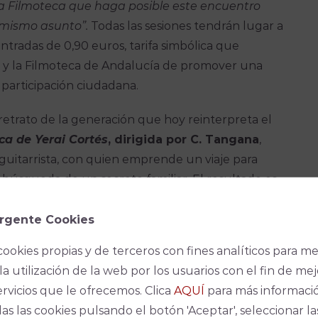
la Filmoteca que haga posible este encuentro
l mismo asunto”.
Todas las sesiones tendrán lugar a
entradas de 0,90 euros, tarifa simbólica que
 y la Filmoteca de Andalucía de promover una
la participación ciudadana.
etrato de la generación que hoy reinterpreta el
ca de Yerai Cortés
, dirigida por C. Tangana
,
guitarrista, con quien emprende un viaje para
 búsqueda de un secreto familiar. El resultado es
o a una de las figuras más singulares del
s más tradicionalistas como por los artistas de la
rgente Cookies
es una película cualquiera para abrir el ciclo: se
cookies propias y de terceros con fines analíticos para me
Película Documental y a Mejor Canción Original
la utilización de la web por los usuarios con el fin de mej
s interpreta junto a La Tania.
ervicios que le ofrecemos. Clica
AQUÍ
para más informaci
as las cookies pulsando el botón 'Aceptar', seleccionar la
es heredan un sonido y deciden romperlo—