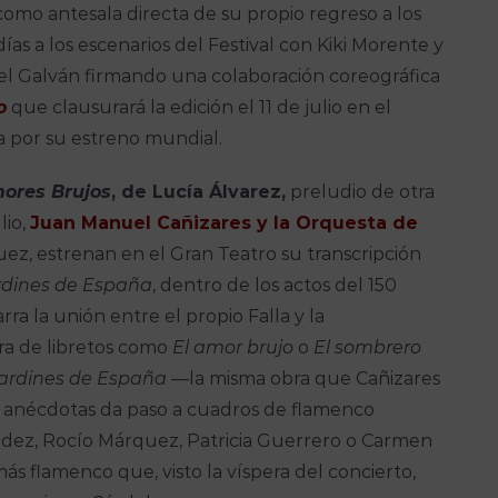
como antesala directa de su propio regreso a los
ías a los escenarios del Festival con Kiki Morente y
ael Galván firmando una colaboración coreográfica
o
que clausurará la edición el 11 de julio en el
 por su estreno mundial.
ores Brujos
, de Lucía Álvarez,
preludio de otra
lio,
Juan Manuel Cañizares y la Orquesta de
uez, estrenan en el Gran Teatro su transcripción
ardines de España
, dentro de los actos del 150
rra la unión entre el propio Falla y la
bra de libretos como
El amor brujo
o
El sombrero
jardines de España
—la misma obra que Cañizares
us anécdotas da paso a cuadros de flamenco
ández, Rocío Márquez, Patricia Guerrero o Carmen
 más flamenco que, visto la víspera del concierto,