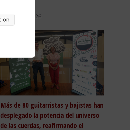
Córdoba
17 de julio, 2026
Más de 80 guitarristas y bajistas han
desplegado la potencia del universo
de las cuerdas, reafirmando el