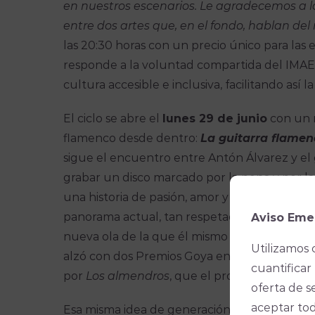
en nuestros escenarios. Le agradecemos a 
entre dos artes que, en el fondo, hablan de
las 20:30 horas con un precio único para las 
responde a la voluntad compartida del IMAE
cultura accesible e inclusiva, facilitando así 
El ciclo se abre el
lunes 29 de junio
con un r
flamenco desde dentro:
La guitarra flamen
sigue el encuentro entre Antón Álvarez y el 
grabar un disco marcado por la pena y por la
una historia de pasión, amor y perdón en torn
panorama actual, tan respetado por los gitano
Aviso Eme
nueva ola de la que él mismo forma parte. No 
Utilizamos 
alzó con dos Premios Goya en 2025, a Mejor 
cuantificar 
por
Los almendros
, que el propio Yerai Corté
oferta de s
aceptar tod
Esa misma idea de generación —la de quien