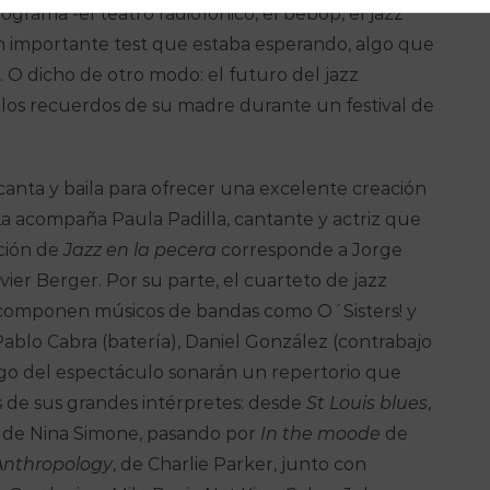
ograma -el teatro radiofónico, el bebop, el jazz
 un importante test que estaba esperando, algo que
. O dicho de otro modo: el futuro del jazz
os recuerdos de su madre durante un festival de
 canta y baila para ofrecer una excelente creación
. La acompaña Paula Padilla, cantante y actriz que
cción de
Jazz en la pecera
corresponde a Jorge
ier Berger. Por su parte, el cuarteto de jazz
 componen músicos de bandas como O´Sisters! y
 Pablo Cabra (batería), Daniel González (contrabajo
 largo del espectáculo sonarán un repertorio que
tos de sus grandes intérpretes: desde
St Louis blues
,
, de Nina Simone, pasando por
In the moode
de
Anthropology
, de Charlie Parker, junto con