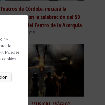
Teatros de Córdoba iniciará la
temporada con la celebración del 50
aniversario del Teatro de la Axerquía
24 de julio, 2026
dir y
orar la
ón. Puedes
s cookies
HOUDINI, UN MUSICAL MÁGICO