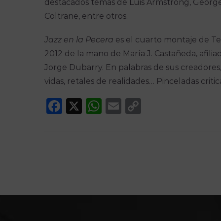
destacados temas de Luis Armstrong, George 
Coltrane, entre otros.
Jazz en la Pecera
es el cuarto montaje de Te
2012 de la mano de María J. Castañeda, afiliada
Jorge Dubarry. En palabras de sus creadores, 
vidas, retales de realidades… Pinceladas critic
Facebook
X
WhatsApp
Email
Copy
Link