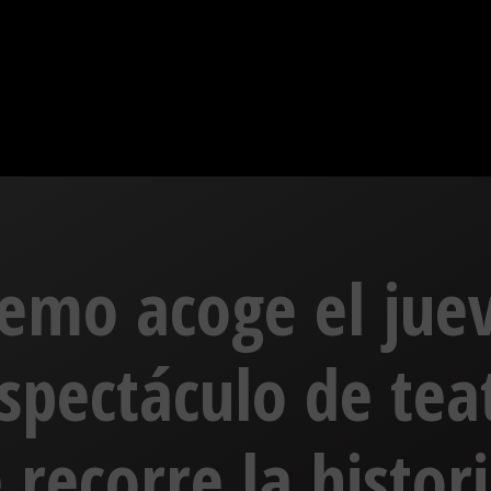
femo acoge el juev
spectáculo de tea
recorre la histori