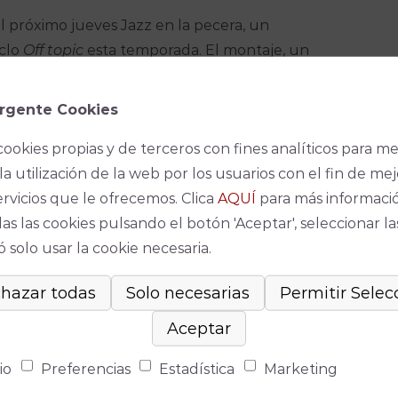
l próximo jueves Jazz en la pecera, un
iclo
Off topic
esta temporada. El montaje, un
ro y GNP Producciones que cuenta con la música
 el Premio Especial del Jurado en la pasada
rgente Cookies
lma del Río.
cookies propias y de terceros con fines analíticos para me
ial de un programa de radio que recorre la historia
la utilización de la web por los usuarios con el fin de mej
da in situ por una banda. Durante el espacio, la
ervicios que le ofrecemos. Clica
AQUÍ
para más informaci
tada por la actriz María J. Castañeda-, espera el
as las cookies pulsando el botón 'Aceptar', seleccionar la
 su identidad, su pasado y que hasta puede
 solo usar la cookie necesaria.
ocemos hoy.
 que emitirse en directo, aunque todo se
andes estrellas de la música, como la emperatriz
trong y Glenn Miller, o el maestro del gipsy jazz:
io
Preferencias
Estadística
Marketing
raña llamada que lo precipita todo, ha de apurar