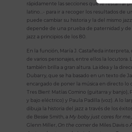
rápidamente las secciones que le restan al pr
latino…- para ir a recoger los resultados de
puede cambiar su historia y la del mismo jazz
depende de una prueba de paternidad y de l
jazz a principios de los 80.
En la función, María J. Castañeda interpreta,
de varios personajes, entre ellos la locutora
también brilla a gran altura. La idea y la dire
Dubarry, que se ha basado en un texto de Jav
encargado de poner la música en directo lo
Tres Bien!: Matías Comino (guitarra y banjo),
y bajo eléctrico) y Paula Padilla (voz). A lo
dibuja la historia del jazz a través de los éxi
de Bessie Smith, a
My baby just cares for me
Glenn Miller,
On the corner
de Miles Davis o