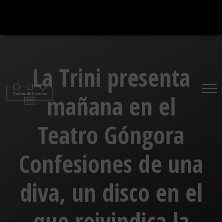
Saltar
al
contenido
La Trini presenta
mañana en el
Teatro Góngora
Confesiones de una
diva, un disco en el
que reivindica la