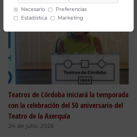
Necesario
Preferencias
Estadística
Marketing
Teatros de Córdoba iniciará la temporada
con la celebración del 50 aniversario del
Teatro de la Axerquía
24 de julio, 2026