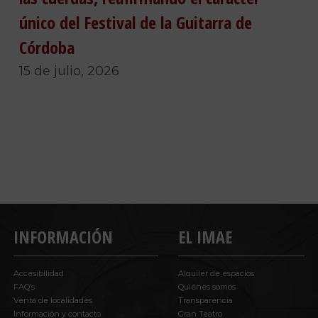
único del Festival de la Guitarra de
Córdoba
15 de julio, 2026
INFORMACIÓN
EL IMAE
Accesibilidad
Alquiler de espacios
FAQ’s
Quiénes somos
Venta de localidades
Transparencia
Información y contacto
Gran Teatro