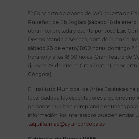
5º Concierto de Abono de la Orquesta de Cór
Ruiseñor, de Els Joglars (sábado 16 de enero, G
obra interpretada y escrita por José Luis Gó
Desmontando a Séneca, obra de Juan Carlos 
sábado 23 de enero,18:00 horas; domingo 24 d
horario) y a las 18:00 horas (Gran Teatro de
(jueves 28 de enero, Gran Teatro); concierto
Góngora).
El Instituto Municipal de Artes Escénicas ha 
localidades a los espectadores a quienes no 
personas que han comprando entradas para e
información, los interesados pueden enviar u
t
aquilla.imae@ayuncordoba.es
Gabinete de Prensa IMAE