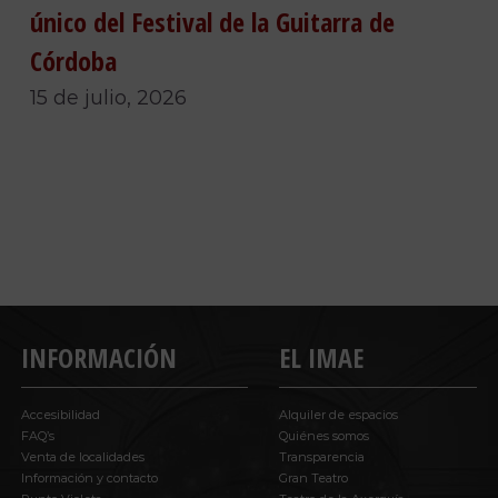
único del Festival de la Guitarra de
Córdoba
15 de julio, 2026
INFORMACIÓN
EL IMAE
Accesibilidad
Alquiler de espacios
FAQ’s
Quiénes somos
Venta de localidades
Transparencia
Información y contacto
Gran Teatro