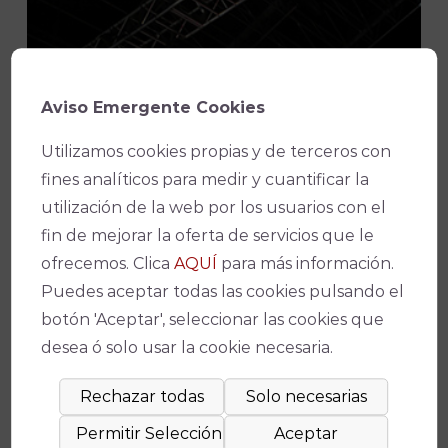
¡No te pierdas nada!
Aviso Emergente Cookies
Utilizamos cookies propias y de terceros con
Suscríbete a nuestro boletín para
fines analíticos para medir y cuantificar la
estar al día de la actualidad y de los
utilización de la web por los usuarios con el
últimos espectáculos.
fin de mejorar la oferta de servicios que le
ofrecemos. Clica
AQUÍ
para más información.
Puedes aceptar todas las cookies pulsando el
botón 'Aceptar', seleccionar las cookies que
Consiento el uso de mis datos
desea ó solo usar la cookie necesaria.
para los fines indicados en la política
de privacidad
POLÍTICA DE
PRIVACIDAD
.