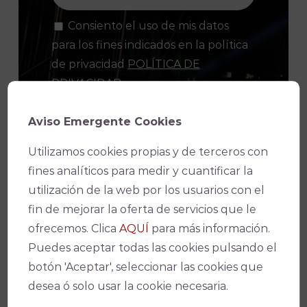
Consiento el uso de mis datos
para los fines indicados en la política
de privacidad
POLÍTICA DE
PRIVACIDAD
.
Consiento el uso de mis datos
Aviso Emergente Cookies
personales para recibir publicidad de
su entidad.
Utilizamos cookies propias y de terceros con
fines analíticos para medir y cuantificar la
utilización de la web por los usuarios con el
fin de mejorar la oferta de servicios que le
ofrecemos. Clica
AQUÍ
para más información.
Puedes aceptar todas las cookies pulsando el
botón 'Aceptar', seleccionar las cookies que
desea ó solo usar la cookie necesaria.