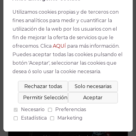
al redescubrimiento de la guitarra española
antigua. El recital tuvo como marco el 28 Festival
Utilizamos cookies propias y de terceros con
de la Guitarra, en 2008.
fines analíticos para medir y cuantificar la
utilización de la web por los usuarios con el
Facebook
X
WhatsApp
Email
Copy
fin de mejorar la oferta de servicios que le
Link
ofrecemos. Clica
AQUÍ
para más información.
Puedes aceptar todas las cookies pulsando el
botón 'Aceptar', seleccionar las cookies que
desea ó solo usar la cookie necesaria.
¡No te pierdas nada!
Necesario
Preferencias
Estadística
Marketing
Suscríbete a nuestro boletín para
estar al día de la actualidad y de los