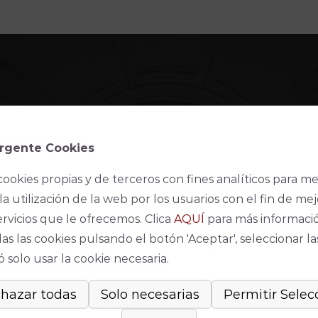
rgente Cookies
AVISO LEGAL
cookies propias y de terceros con fines analíticos para me
la utilización de la web por los usuarios con el fin de mej
Declaración de accesibilidad web
ervicios que le ofrecemos. Clica
AQUÍ
para más informaci
Condiciones de venta y acceso
as las cookies pulsando el botón 'Aceptar', seleccionar la
Aviso Legal
 solo usar la cookie necesaria.
Política de Privacidad
Política de cookies
Compromiso con la protección de datos
personales