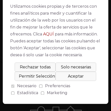
INFORMACIÓN
EL IMAE
Utilizamos cookies propias y de terceros con
fines analíticos para medir y cuantificar la
Accesibilidad
Alquiler de espacios
FAQ’s
Quiénes somos
utilización de la web por los usuarios con el
Venta de localidades
Transparencia
fin de mejorar la oferta de servicios que le
Información y contacto
Gran Teatro
Punto Violeta
Teatro de la Axerquía
ofrecemos. Clica
AQUÍ
para más información.
Teatro Góngora
Puedes aceptar todas las cookies pulsando el
Apoya al Teatro
botón 'Aceptar', seleccionar las cookies que
AVISO LEGAL
desea ó solo usar la cookie necesaria.
Declaración de accesibilidad web
Condiciones de venta y acceso
Aviso Legal
Política de Privacidad
Política de cookies
Necesario
Preferencias
Compromiso con la protección de datos personales
Estadística
Marketing
Inventario de actividades de tratamiento
Modo lectura fácil