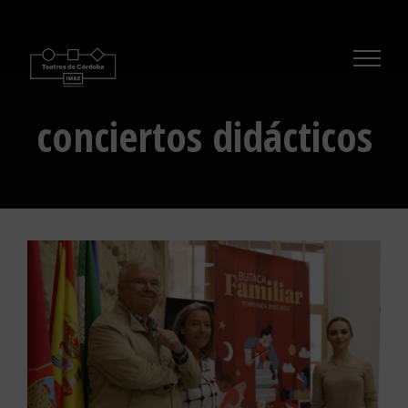
Saltar
al
contenido
conciertos didácticos