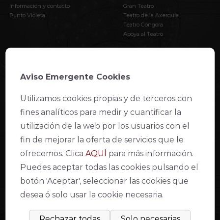
Información y contacto
Gran Teatro
Punto Violeta
Teatro de la Axerquía
Teatro Góngora
Apoya al Teatro
AVISO LEGAL
Aviso Emergente Cookies
Declaración de accesibilidad web
Condiciones de venta y acceso
Utilizamos cookies propias y de terceros con
Aviso Legal
Política de Privacidad
fines analíticos para medir y cuantificar la
Política de cookies
utilización de la web por los usuarios con el
Compromiso con la protección de datos personales
Inventario de actividades de tratamiento
fin de mejorar la oferta de servicios que le
Modo lectura fácil
ofrecemos. Clica
AQUÍ
para más información.
Puedes aceptar todas las cookies pulsando el
botón 'Aceptar', seleccionar las cookies que
desea ó solo usar la cookie necesaria.