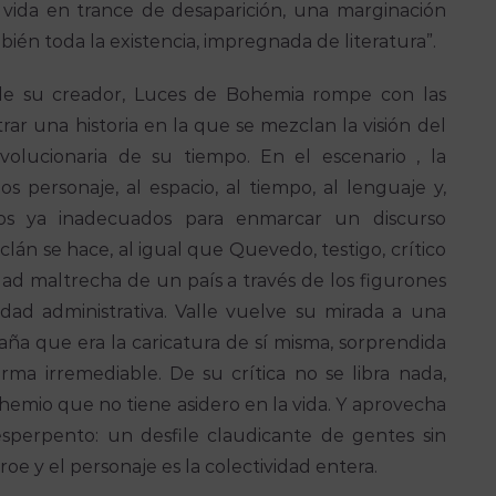
vida en trance de desaparición, una marginación
bién toda la existencia, impregnada de literatura”.
de su creador, Luces de Bohemia rompe con las
ar una historia en la que se mezclan la visión del
evolucionaria de su tiempo. En el escenario , la
os personaje, al espacio, al tiempo, al lenguaje y,
cos ya inadecuados para enmarcar un discurso
lán se hace, al igual que Quevedo, testigo, crítico
dad maltrecha de un país a través de los figurones
lidad administrativa. Valle vuelve su mirada a una
paña que era la caricatura de sí misma, sorprendida
ma irremediable. De su crítica no se libra nada,
hemio que no tiene asidero en la vida. Y aprovecha
esperpento: un desfile claudicante de gentes sin
oe y el personaje es la colectividad entera.