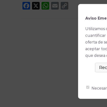
Facebook
X
WhatsApp
Email
Copy
Link
Aviso Eme
Utilizamos 
cuantificar 
oferta de s
aceptar tod
que desea ó
Necesar