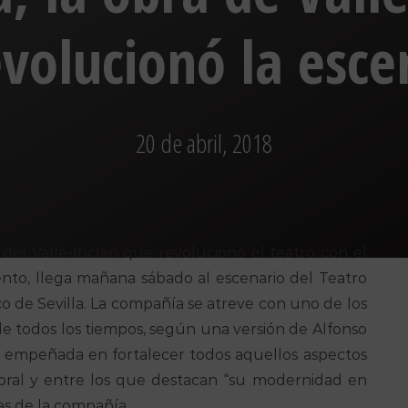
evolucionó la esce
20 de abril, 2018
el Valle-Inclán que revolucionó el teatro con el
nto, llega mañana sábado al escenario del Teatro
 de Sevilla. La compañía se atreve con uno de los
e todos los tiempos, según una versión de Alfonso
- empeñada en fortalecer todos aquellos aspectos
oral y entre los que destacan “su modernidad en
as de la compañía.