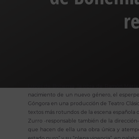
r
Luces de Bohemia, la obra de Ramón María d
nacimiento de un nuevo género, el esperpe
Góngora en una producción de Teatro Clásico
textos más rotundos de la escena española d
Zurro -responsable también de la dirección
que hacen de ella una obra única y atemp
estado puro” y su “plena vigencia”, en palabr