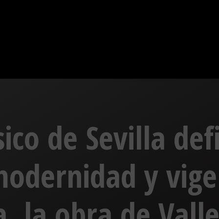
sico de Sevilla def
odernidad y vige
, la obra de Valle