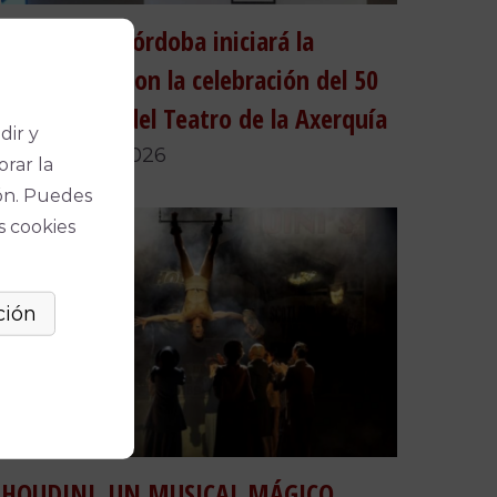
Teatros de Córdoba iniciará la
temporada con la celebración del 50
aniversario del Teatro de la Axerquía
dir y
24 de julio, 2026
orar la
ón. Puedes
s cookies
HOUDINI, UN MUSICAL MÁGICO