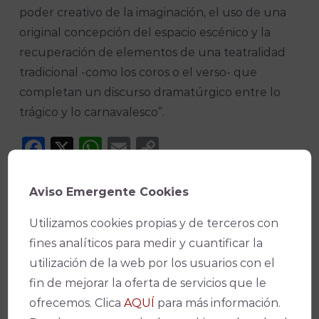
poder creativo de la imaginación, el uso de una
original concepción del espacio escénico y la
recuperación de elementos de una teatralidad
tradicional -como los coros o el verso- que
completan un discurso dramatúrgico entre lo
trágico y lo carnavalesco”.
Facebook
X
WhatsApp
Email
Copy
Link
Aviso Emergente Cookies
Utilizamos cookies propias y de terceros con
fines analíticos para medir y cuantificar la
utilización de la web por los usuarios con el
¡No te pierdas nada!
fin de mejorar la oferta de servicios que le
ofrecemos. Clica
AQUÍ
para más información.