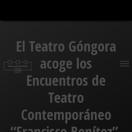
Saltar
al
contenido
El Teatro Góngora
acoge los
Encuentros de
Teatro
Contemporáneo
“Francisco Benítez”,