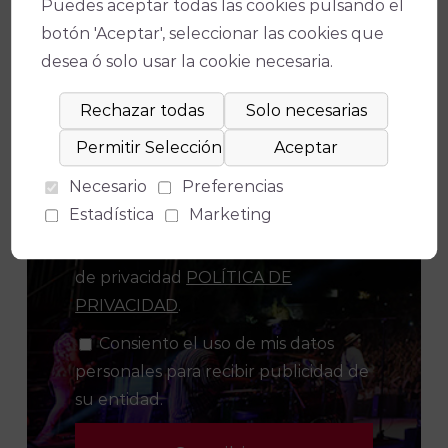
Puedes aceptar todas las cookies pulsando el
botón 'Aceptar', seleccionar las cookies que
Suscríbete a nuestro boletín para
desea ó solo usar la cookie necesaria.
estar al día de la actualidad y de los
últimos espectáculos.
Necesario
Preferencias
Estadística
Marketing
Consiento el uso de mis datos
para los fines indicados en la política
de privacidad
POLÍTICA DE
PRIVACIDAD
.
Consiento el uso de mis datos
personales para recibir publicidad de
su entidad.