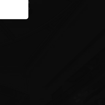
Teatro Góngora
Apoya al Teatro