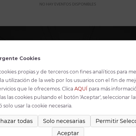
NO HAY EVENTOS DISPONIBLES
rgente Cookies
cookies propias y de terceros con fines analíticos para me
AVISO LEGAL
la utilización de la web por los usuarios con el fin de mej
ervicios que le ofrecemos. Clica
AQUÍ
para más informaci
as las cookies pulsando el botón 'Aceptar', seleccionar la
Declaración de accesibilidad web
 solo usar la cookie necesaria.
Condiciones de venta y acceso
Aviso Legal
Política de Privacidad
Política de cookies