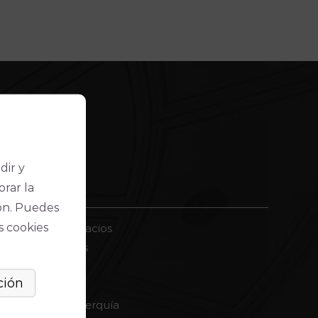
dir y
EL IMAE
orar la
ón. Puedes
s cookies
Alquiler de espacios
Quiénes somos
Transparencia
Gran Teatro
Teatro de la Axerquía