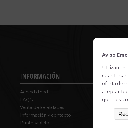
Aviso Eme
Utilizamos 
INFORMACIÓN
cuantificar 
oferta de s
aceptar tod
Accesibilidad
que desea ó
FAQ’s
Venta de localidades
Información y contacto
Punto Violeta