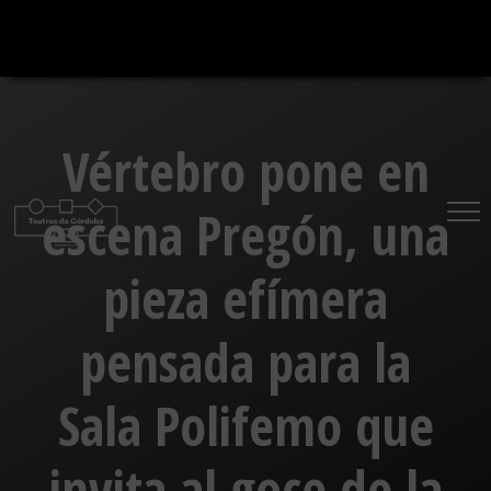
Saltar
al
contenido
Vértebro pone en
escena Pregón, una
pieza efímera
pensada para la
Sala Polifemo que
invita al goce de la