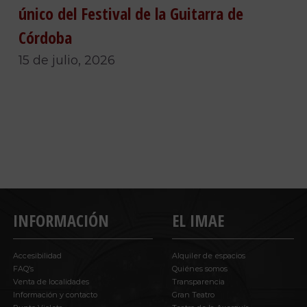
único del Festival de la Guitarra de
Córdoba
15 de julio, 2026
INFORMACIÓN
EL IMAE
Accesibilidad
Alquiler de espacios
FAQ’s
Quiénes somos
Venta de localidades
Transparencia
Información y contacto
Gran Teatro