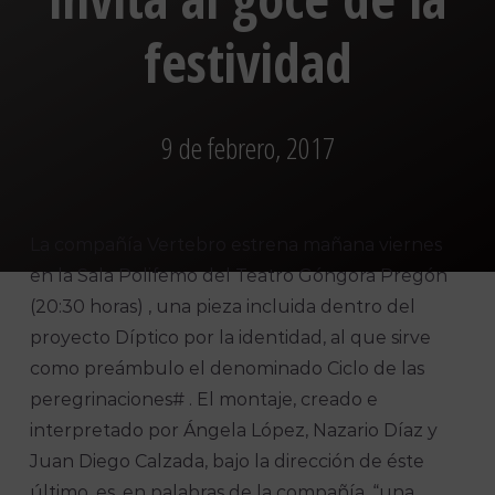
festividad
9 de febrero, 2017
La compañía Vertebro estrena mañana viernes
en la Sala Polifemo del Teatro Góngora Pregón
(20:30 horas) , una pieza incluida dentro del
proyecto Díptico por la identidad, al que sirve
como preámbulo el denominado Ciclo de las
peregrinaciones# . El montaje, creado e
interpretado por Ángela López, Nazario Díaz y
Juan Diego Calzada, bajo la dirección de éste
último, es, en palabras de la compañía, “una