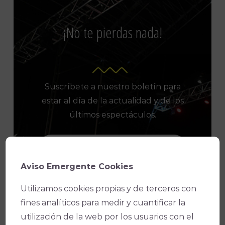
¡No te pierdas nada!
Suscríbete a nuestro boletín para
estar al día de la actualidad y de los
últimos espectáculos.
Aviso Emergente Cookies
Consiento el uso de mis datos
para los fines indicados en la política
Utilizamos cookies propias y de terceros con
de privacidad
POLÍTICA DE
fines analíticos para medir y cuantificar la
PRIVACIDAD
.
utilización de la web por los usuarios con el