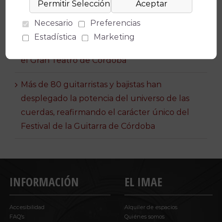
la Axerquía
Necesario
Preferencias
HOUDINI, UN MUSICAL MÁGICO reunirá
Estadística
Marketing
magia de gran formato con teatro musical en
el Gran Teatro de Córdoba
Más de 80 guitarristas y bajistas han
desplegado la potencia del universo de las
cuerdas, reafirmando el carácter único del
Festival de la Guitarra de Córdoba
INFORMACIÓN
EL IMAE
Accesibilidad
Alquiler de espacios
FAQ’s
Quiénes somos