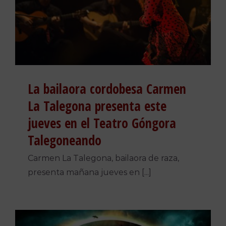
La bailaora cordobesa Carmen
La Talegona presenta este
jueves en el Teatro Góngora
Talegoneando
Carmen La Talegona, bailaora de raza,
presenta mañana jueves en [...]