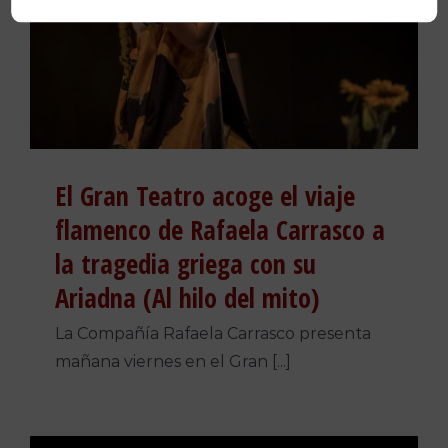
El Gran Teatro acoge el viaje
flamenco de Rafaela Carrasco a
la tragedia griega con su
Ariadna (Al hilo del mito)
La Compañía Rafaela Carrasco presenta
mañana viernes en el Gran [...]