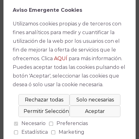
Aviso Emergente Cookies
El guitarrista Francisco Prieto
Utilizamos cookies propias y de terceros con
“Currito”, Premio Nacional del
fines analíticos para medir y cuantificar la
Concurso de Córdoba, presenta
utilización de la web por los usuarios con el
el domingo su disco Sensaciones
fin de mejorar la oferta de servicios que le
ofrecemos. Clica
AQUÍ
para más información.
en el Gran Teatro
Puedes aceptar todas las cookies pulsando el
El guitarrista cordobés Francisco Prieto
botón 'Aceptar', seleccionar las cookies que
“Currito” presenta este domingo en [...]
desea ó solo usar la cookie necesaria.
Necesario
Preferencias
Estadística
Marketing