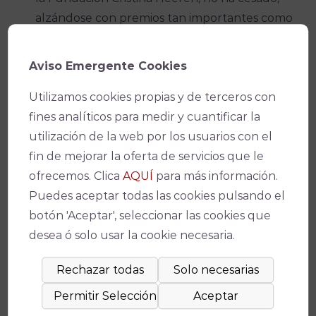
alzándose con premios tan importantes como
el del Concurso Andaluz de Jóvenes
Talentos, el concurso de baile internacional
Aviso Emergente Cookies
de La Fundación Cristina Heeren de Arte
Flamenco o el concurso Flamenco Puro del
Utilizamos cookies propias y de terceros con
festival de Jerez. En 2022, estrena su primer
fines analíticos para medir y cuantificar la
espectáculo en solitario «Presente» y
utilización de la web por los usuarios con el
comienza a formar parte del elenco del Ballet
fin de mejorar la oferta de servicios que le
Flamenco de Andalucía.
ofrecemos. Clica
AQUÍ
para más información.
Puedes aceptar todas las cookies pulsando el
botón 'Aceptar', seleccionar las cookies que
PREMIO DE GUITARRA DEL XXIII
desea ó solo usar la cookie necesaria.
CNAF