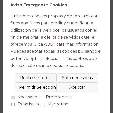
Aviso Emergente Cookies
Programa de actividades
Utilizamos cookies propias y de terceros con
fines analíticos para medir y cuantificar la
Programa de espectáculos
utilización de la web por los usuarios con el
fin de mejorar la oferta de servicios que le
Actividades
complementarias
ofrecemos. Clica
AQUÍ
para más información.
Puedes aceptar todas las cookies pulsando el
botón 'Aceptar', seleccionar las cookies que
Actividades paralelas
desea ó solo usar la cookie necesaria.
Bases del concurso
Catálogo CNAF
Necesario
Preferencias
Estadística
Marketing