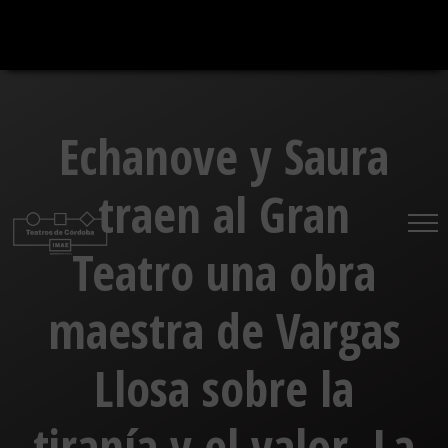
Saltar
al
contenido
Echanove y Saura
traen al Gran
Teatro una obra
maestra de Vargas
Llosa sobre la
tiranía y el valor, La