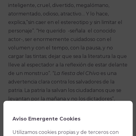
inteligente, cruel, divertido, megalómano,
atormentado, odioso, atractivo… Y lo hace,
explica,”sin caer en el estereotipo y sin limitar el
personaje”. “He querido -señala el conocido
actor-, ser enormemente cuidadoso con el
volumen y con el tempo, con la pausa, y no
cargar las tintas; dejar que sea la literatura la que
lleve al espectador a la reflexión de estar delante
de un monstruo”.
“La fiesta del Chivo
es una
advertencia clara contra los salvadores de la
patria. La patria la salvan los ciudadanos que se
levantan por la mañana y no los dictadores”,
concluye Echanove.
Aviso Emergente Cookies
Gabinete de Prensa IMAE
Utilizamos cookies propias y de terceros con