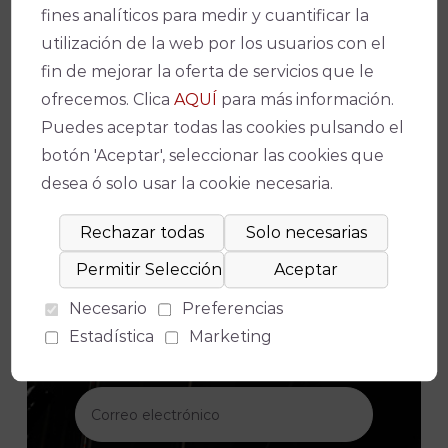
Facebook
X
WhatsApp
Email
Copy
fines analíticos para medir y cuantificar la
Link
utilización de la web por los usuarios con el
fin de mejorar la oferta de servicios que le
ofrecemos. Clica
AQUÍ
para más información.
Puedes aceptar todas las cookies pulsando el
botón 'Aceptar', seleccionar las cookies que
¡No te pierdas nada!
desea ó solo usar la cookie necesaria.
Suscríbete a nuestro boletín para
Necesario
Preferencias
estar al día de la actualidad y de los
Estadística
Marketing
últimos espectáculos.