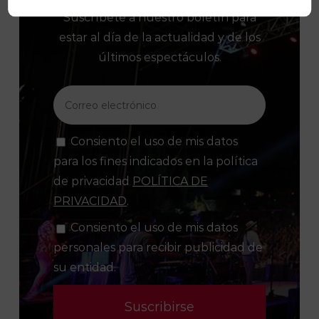
Suscríbete a nuestro boletín para
estar al día de la actualidad y de los
últimos espectáculos.
Consiento el uso de mis datos
para los fines indicados en la política
de privacidad
POLÍTICA DE
PRIVACIDAD
.
Consiento el uso de mis datos
personales para recibir publicidad de
su entidad.