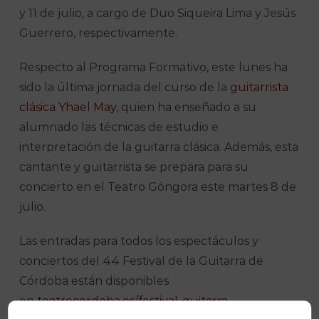
y 11 de julio, a cargo de Duo Siqueira Lima y Jesús
Guerrero, respectivamente.
Respecto al Programa Formativo, este lunes ha
sido la última jornada del curso de la
guitarrista
clásica Yhael May
, quien ha enseñado a su
alumnado las técnicas de estudio e
interpretación de la guitarra clásica. Además, esta
cantante y guitarrista se prepara para su
concierto en el Teatro Góngora este martes 8 de
julio.
Las entradas para todos los espectáculos y
conciertos del 44 Festival de la Guitarra de
Córdoba están disponibles
en
teatrocordoba.es/festival-guitarra-