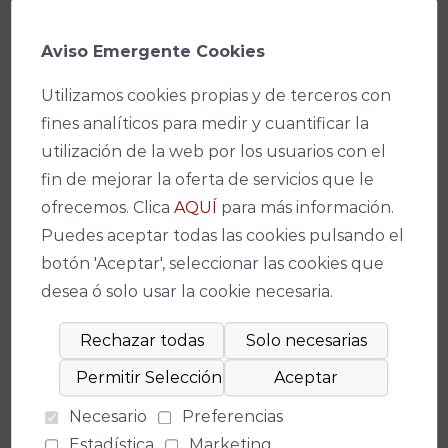
Aviso Emergente Cookies
Suscríbete a nuestro boletín para
estar al día de la actualidad y de los
Utilizamos cookies propias y de terceros con
últimos espectáculos.
fines analíticos para medir y cuantificar la
utilización de la web por los usuarios con el
fin de mejorar la oferta de servicios que le
ofrecemos. Clica
AQUÍ
para más información.
Consiento el uso de mis datos
Puedes aceptar todas las cookies pulsando el
para los fines indicados en la política
botón 'Aceptar', seleccionar las cookies que
de privacidad
POLÍTICA DE
desea ó solo usar la cookie necesaria.
PRIVACIDAD
.
Consiento el uso de mis datos
personales para recibir publicidad de
su entidad.
Necesario
Preferencias
Estadística
Marketing