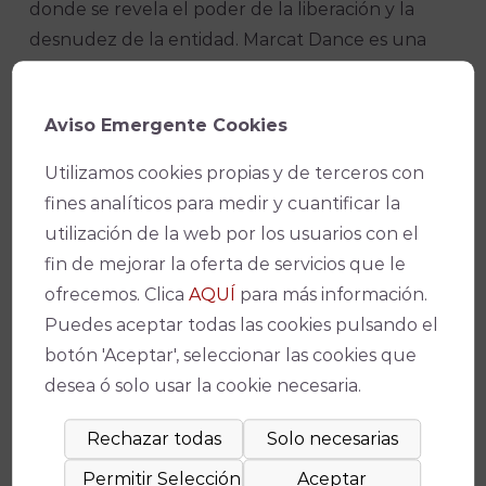
donde se revela el poder de la liberación y la
desnudez de la entidad. Marcat Dance es una
multipremiada compañía internacional de danza
contemporánea con sede en el pueblo de
Aviso Emergente Cookies
Vilches, Jaén, cofundada en 2016 por el
coreógrafo español Mario Bermúdez y la
Utilizamos cookies propias y de terceros con
bailarina estadounidense Catherine Coury.
fines analíticos para medir y cuantificar la
utilización de la web por los usuarios con el
Programación infantil en el Teatro Góngora
fin de mejorar la oferta de servicios que le
ofrecemos. Clica
AQUÍ
para más información.
El 19 de abril llega
Kacharristán
, un concierto
Puedes aceptar todas las cookies pulsando el
para cacharros y orquesta con dos músicos sobre
botón 'Aceptar', seleccionar las cookies que
el escenario, el dúo Vibra-tó conformado por
desea ó solo usar la cookie necesaria.
Joaquín Sánchez y Miguel Guinea. Los niños y
niñas entre 8 y 12 años podrán disfrutar de este
espectáculo vibrante, lleno de humor y música
épica, que invita a reflexionar sobre el impacto de