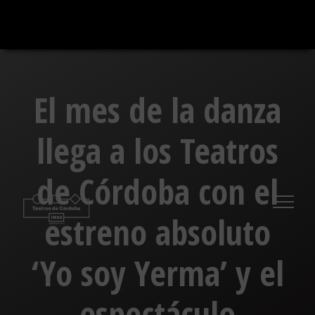
Saltar
al
contenido
El mes de la danza
llega a los Teatros
de Córdoba con el
estreno absoluto
‘Yo soy Yerma’ y el
espectáculo