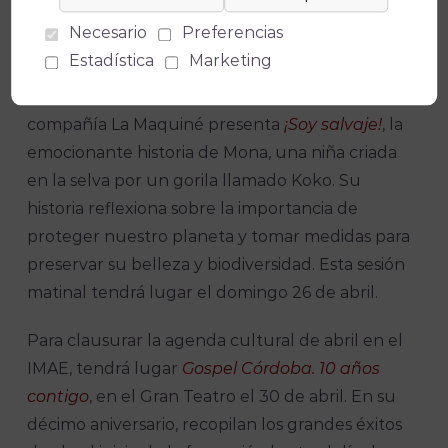
nuestros residuos y el poder transformador de la
Necesario
Preferencias
creatividad.
Estadística
Marketing
Asimismo, dentro del ciclo Vamos al teatro, la
compañía La Maquiné presenta
¡Soy salvaje!
, la
emocionante historia de Mona, una niña criada
en la selva por un gorila llamado Koko. Su
historia reflexiona sobre la importancia de
proteger nuestro planeta y tomar medidas para
preservar su belleza y biodiversidad. Esta sesión
matinal tendrá lugar el domingo 26 de abril.
Para clausurar la agenda cultural de abril en el
IMAE, tendrá lugar
Gospel Córdoba. 10 años
contigo
, en el Gran Teatro el 30 de abril. En su
décimo aniversario, recopilan los grandes éxitos