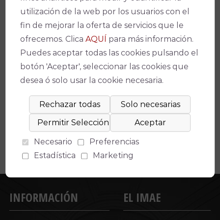
utilización de la web por los usuarios con el
fin de mejorar la oferta de servicios que le
ofrecemos. Clica
AQUÍ
para más información.
Puedes aceptar todas las cookies pulsando el
botón 'Aceptar', seleccionar las cookies que
Espectáculos relacionados
desea ó solo usar la cookie necesaria.
No se ha encontrado un evento relacionado.
Necesario
Preferencias
Estadística
Marketing
INFORMACIÓN
EL IMAE