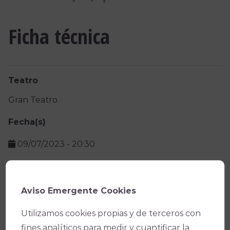
Ficha técnica
Teatro
Gran Teatro
Fecha(s)
09/07/2023
-
20:30
Precio
Aviso Emergente Cookies
Facebook
X
WhatsApp
Email
Copy
Utilizamos cookies propias y de terceros con
Link
fines analíticos para medir y cuantificar la