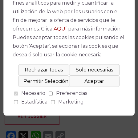
Teatro
fines analíticos para medir y cuantificar la
utilización de la web por los usuarios con el
Teatro Góngora
fin de mejorar la oferta de servicios que le
Fecha(s)
ofrecemos. Clica
AQUÍ
para más información.
Puedes aceptar todas las cookies pulsando el
10/12/2020
-
16:00
botón 'Aceptar', seleccionar las cookies que
Duración
desea ó solo usar la cookie necesaria.
75 minutos
Precio
14 y 18 euros
Necesario
Preferencias
Estadística
Marketing
VER DOSSIER
Facebook
X
WhatsApp
Email
Copy