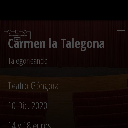
Saltar
al
contenido
Carmen la Talegona
Talegoneando
Teatro Góngora
10 Dic. 2020
14 y 18 euros