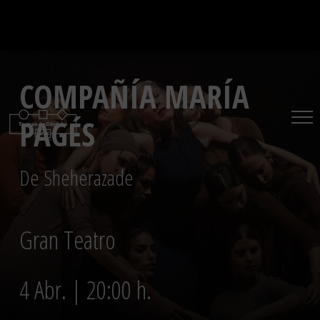
Saltar
al
contenido
COMPAÑÍA MARÍA
PAGÉS
De Sheherazade
Gran Teatro
4 Abr. | 20:00 h.