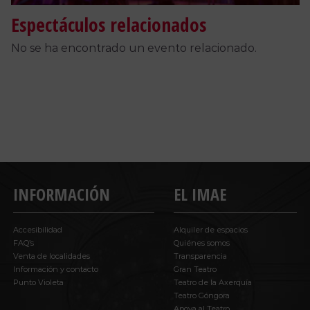
Espectáculos relacionados
No se ha encontrado un evento relacionado.
INFORMACIÓN
EL IMAE
Accesibilidad
Alquiler de espacios
FAQ’s
Quiénes somos
Venta de localidades
Transparencia
Información y contacto
Gran Teatro
Punto Violeta
Teatro de la Axerquía
Teatro Góngora
Apoya al Teatro