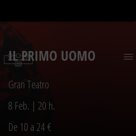
Saltar
al
contenido
IL PRIMO UOMO
Gran Teatro
8 Feb. | 20 h.
De 10 a 24 €