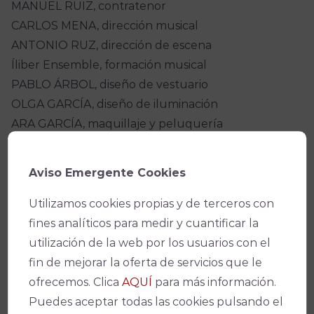
MANUEL RUIZ, contratenor
CARLOS MENA, dirección musical
ANTONIO RUZ, dirección de escena
Íliber Ensemble, formación musical
PABLO ÁRBOL, diseño de vestuario
OLGA GARCÍA, diseño de iluminación
ARA GARCÍA, maquillaje y peluquería
PILAR VARO Y MAGDALENA MADUEÑO,
producción
Aviso Emergente Cookies
ÁNGELA GENTIL, comunicación
Utilizamos cookies propias y de terceros con
fines analíticos para medir y cuantificar la
utilización de la web por los usuarios con el
fin de mejorar la oferta de servicios que le
ofrecemos. Clica
AQUÍ
para más información.
Puedes aceptar todas las cookies pulsando el