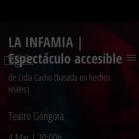
Saltar
al
contenido
LA INFAMIA |
Espectáculo accesible
de Lidia Cacho (basada en hechos
reales)
Teatro Góngora
4 Mar | 20:00h