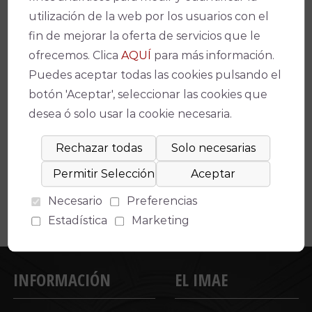
utilización de la web por los usuarios con el
fin de mejorar la oferta de servicios que le
ofrecemos. Clica
AQUÍ
para más información.
Puedes aceptar todas las cookies pulsando el
botón 'Aceptar', seleccionar las cookies que
Espectáculos relacionados
desea ó solo usar la cookie necesaria.
No se ha encontrado un evento relacionado.
Necesario
Preferencias
Estadística
Marketing
INFORMACIÓN
EL IMAE