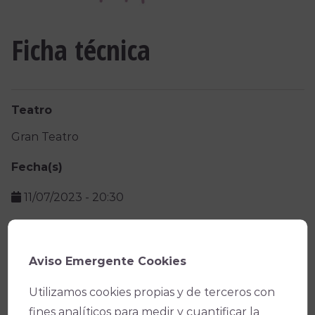
Ficha técnica
Teatro
Gran Teatro
Fecha(s)
11/07/2023
-
20:30
Precio
Aviso Emergente Cookies
Facebook
X
WhatsApp
Email
Copy
Utilizamos cookies propias y de terceros con
Link
fines analíticos para medir y cuantificar la