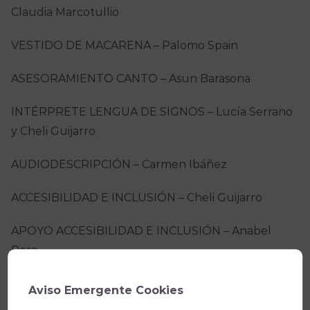
Claudia Marcotullio
VESTIDO DE MACARENA – Palomo Spain
ASESORAMIENTO CANTO – Asun Barasona
INTÉRPRETE LENGUA DE SIGNOS – Lucía Serrano
y Cheli Guijarro
AUDIODESCRIPCIÓN – Carmen Ibáñez
ACCESIBILIDAD E INCLUSIÓN – Cheli Guijarro
APOYO ACCESIBILIDAD E INCLUSIÓN – Anabel
Rosa
ASESORAMIENTO TÉCNICO Y AUDIOVISUAL – Talía
Aviso Emergente Cookies
Blanco