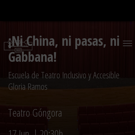
Saltar
al
contenido
¡Ni China, ni pasas, ni
Gabbana!
Escuela de Teatro Inclusivo y Accesible
Gloria Ramos
Teatro Góngora
17 Jun. | 20:30h