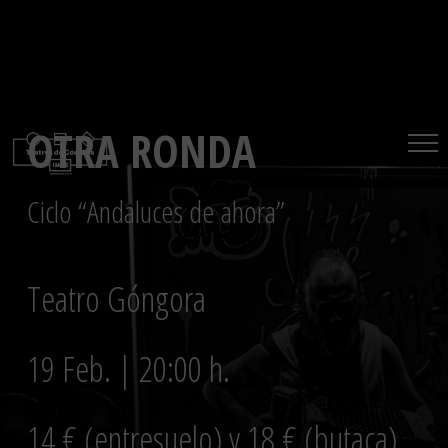
Saltar
al
contenido
OTRA RONDA
Ciclo “Andaluces de ahora”
Teatro Góngora
19 Feb. | 20:00 h.
14 € (entresuelo) y 18 € (butaca)