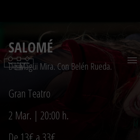
Saltar
al
contenido
SALOMÉ
De Magüi Mira. Con Belén Rueda.
Gran Teatro
2 Mar. | 20:00 h.
De 13€ a 33€