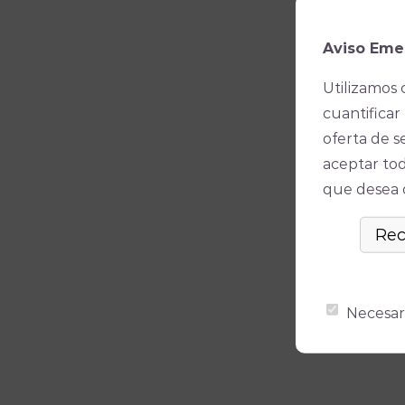
Aviso Eme
Utilizamos 
cuantificar 
oferta de s
aceptar tod
que desea ó
Necesar