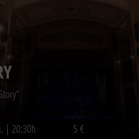
RY
Story”
n. | 20:30h
5 €