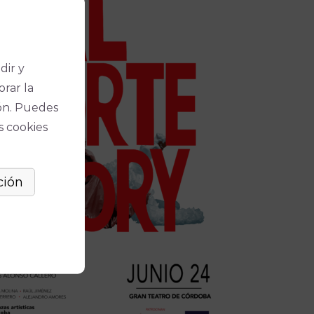
dir y
orar la
ón. Puedes
s cookies