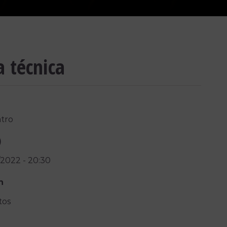
a técnica
tro
)
/2022
-
20:30
n
tos