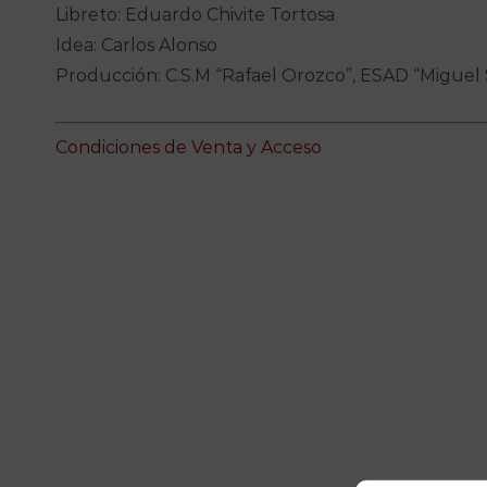
Libreto: Eduardo Chivite Tortosa
Idea: Carlos Alonso
Producción: C.S.M “Rafael Orozco”, ESAD “Miguel S
Condiciones de Venta y Acceso