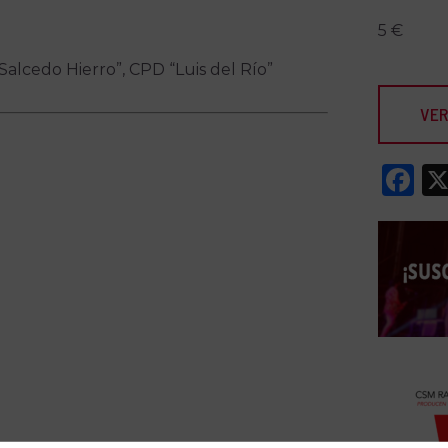
5 €
alcedo Hierro”, CPD “Luis del Río”
VER
F