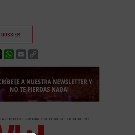
 DOSSIER
acebook
X
WhatsApp
Email
Copy
Link