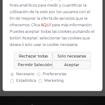
fines analíticos para medir y cuantificar la
Movilidad Reducida? ¿Puedo
utilización de la web por los usuarios con el
hacerlo on line?
fin de mejorar la oferta de servicios que le
Sí, debes comprar una localidad especial
ofrecemos. Clica
AQUÍ
para más información.
que identificarás fácilmente durante [...]
Puedes aceptar todas las cookies pulsando el
botón 'Aceptar', seleccionar las cookies que
desea ó solo usar la cookie necesaria.
¿Son accesibles los teatros?
Sí, los Teatros de Córdoba son accesibles.
Puedes ver las [...]
Necesario
Preferencias
Estadística
Marketing